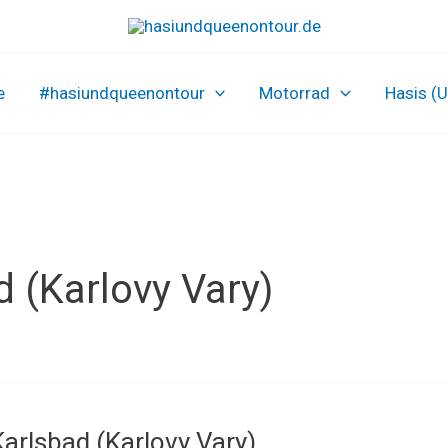
e
#hasiundqueenontour
Motorrad
Hasis (
d (Karlovy Vary)
arlsbad (Karlovy Vary)