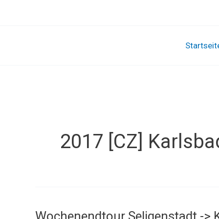
Zum
Inhalt
springen
Startseit
2017 [CZ] Karlsba
Wochenendtour Seligenstadt -> K