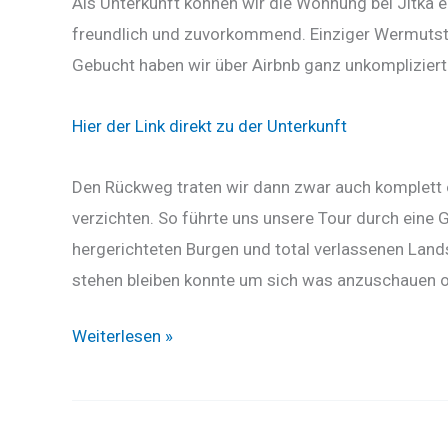
Als Unterkunft können wir die Wohnung bei Jitka e
freundlich und zuvorkommend. Einziger Wermutstr
Gebucht haben wir über Airbnb ganz unkompliziert
Hier der Link direkt zu der Unterkunft
Den Rückweg traten wir dann zwar auch komplett o
verzichten. So führte uns unsere Tour durch eine
hergerichteten Burgen und total verlassenen Land
stehen bleiben konnte um sich was anzuschauen o
Wochenendtour
Weiterlesen »
Seligenstadt
-
>